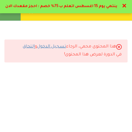
✕
ينتهي يوم 15 اغسطس اتعلم ب 75% خصم : احجز مقعدك الان
تواصل معنا
تحقق
انشئ حساب
تسجيل دخول
12
المرحلة الأولي : الصحة
المهنية
هذا المحتوى محمي، الرجاء
تسجيل الدخول
و
إلتحاق
1.1
التعليقات
منهج PDF الصحة والسلامة
في الدورة لعرض هذا المحتوى!
المهنية
1.2
دراسة برنامج السلامة والصحة
9 Comments
المهنية
16 دقيقة
1.3
أهيمة الصحة المهنية
25 دقيقة
رد
حسين الكندري
2026-07-07 10:07 م
أحب أشكر الأكاديمية على التنظيم والجودة.