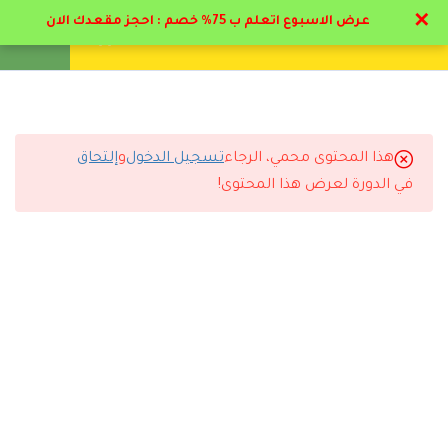
✕
عرض الاسبوع اتعلم ب 75% خصم : احجز مقعدك الان
تواصل معنا
تحقق
انشئ حساب
تسجيل دخول
8
المحاضرات
2.1
ملف مرحلة الطفوله المبكرة
هذا المحتوى محمي، الرجاء
تسجيل الدخول
و
إلتحاق
التعليقات
في الدورة لعرض هذا المحتوى!
2.2
المحور الاول – مفهوم مرحلة
الطفولة المبكره
25 دقيقة
3 Comments
2.3
المحور الثاني – خصائص مرحلة
الطفولة المبكره
20 دقيقة
رد
Hossam Khaled
2024-09-22 5:43 م
2.4
المحور الثالث – تابع خصائص
مستوي تعليمي متميز استفدت بارك الله فيكم انصح