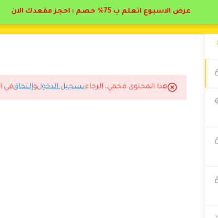
عرض الاسبوع اتعلم ب 75% خصم : احجز مقعدك الان
هذا المحتوى محمي، الرجاء
تسجيل الدخول
و
إلتحاق
في ا
ك الله فيكم انصح بالاشتراك في هذا الدوره