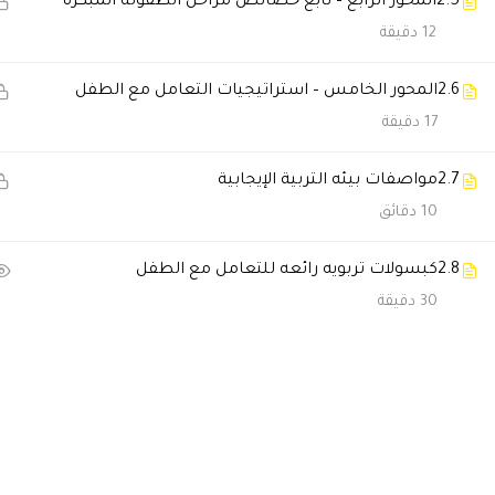
2.5
المحور الرابع – تابع خصائص مراحل الطفولة المبكرة
12 دقيقة
اسعاد احمد
2024-05-01 1:20 م
دوره مميزه ومعلومات فادتني ع
2.6
المحور الخامس – استراتيجيات التعامل مع الطفل
17 دقيقة
Aa009988
2023-08-27 5:34 ص
2.7
مواصفات بيئه التربية الإيجابية
شكرآ أكاديمية دال كانت دوره را
10 دقائق
أ.د عادل بركات على الشرح الواف
2.8
كبسولات تربويه رائعه للتعامل مع الطفل
🔔 اترك رأيك بعد الدراسة
30 دقيقة