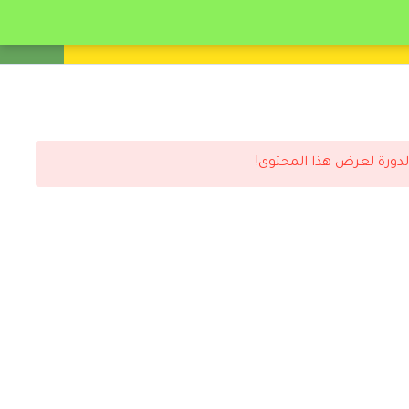
انشئ حساب
تسجيل دخول
لدورة لعرض هذا المحتوى!
رد