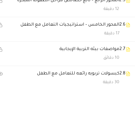
2.5
المحور الرابع – تابع خصائص مراحل الطفولة المبكرة
12 دقيقة
اسعاد احمد
2024-05-01 1:20 م
دوره مميزه ومعلومات فادتني ع
2.6
المحور الخامس – استراتيجيات التعامل مع الطفل
17 دقيقة
Aa009988
2023-08-27 5:34 ص
2.7
مواصفات بيئه التربية الإيجابية
شكرآ أكاديمية دال كانت دوره را
10 دقائق
أ.د عادل بركات على الشرح الواف
2.8
كبسولات تربويه رائعه للتعامل مع الطفل
🔔 اترك رأيك بعد الدراسة
30 دقيقة