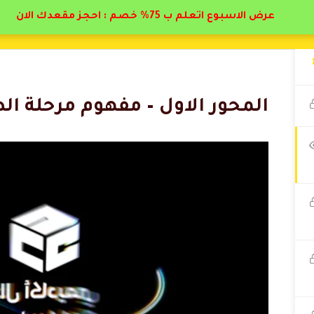
عرض الاسبوع اتعلم ب 75% خصم : احجز مقعدك الان
المحور الاول – مفهوم مرحلة ال
ك الله فيكم انصح بالاشتراك في هذا الدوره