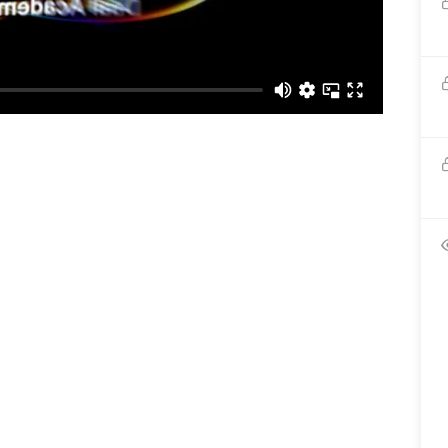
لي مستوي بيتي
ئعه استفدت منها و شكرا
ي المبسط