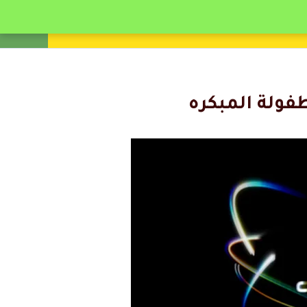
انشئ حساب
تسجيل دخول
طفولة المبكره
رد