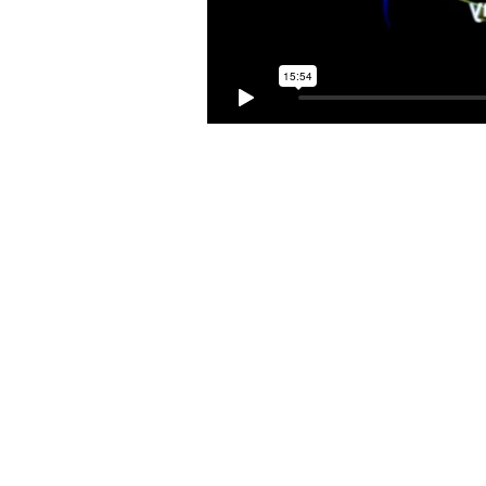
رد
رد