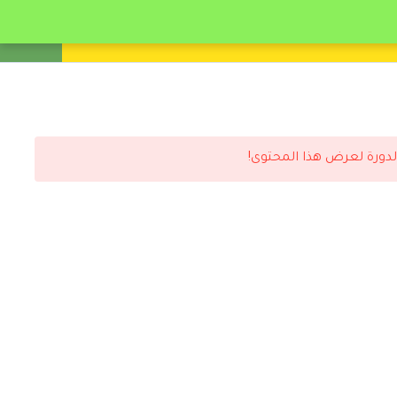
انشئ حساب
تسجيل دخول
لدورة لعرض هذا المحتوى!
رد