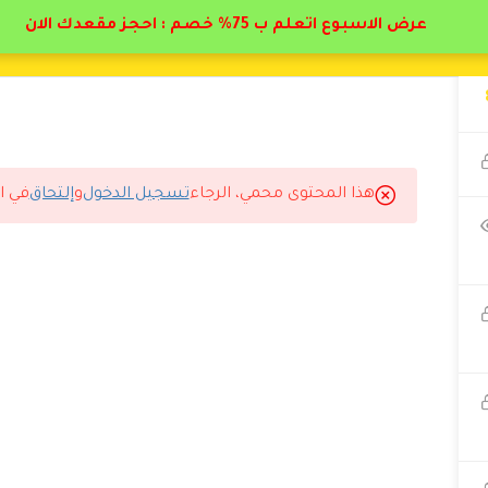
عرض الاسبوع اتعلم ب 75% خصم : احجز مقعدك الان
هذا المحتوى محمي، الرجاء
تسجيل الدخول
و
إلتحاق
في ا
ك الله فيكم انصح بالاشتراك في هذا الدوره