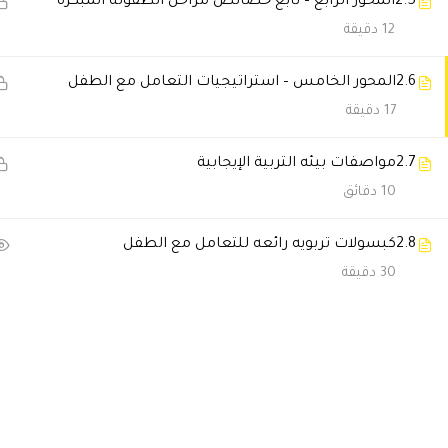
2.5
المحور الرابع – تابع خصائص مراحل الطفولة المبكرة
12 دقيقة
اسعاد احمد
2024-05-01 1:20 م
دوره مميزه ومعلومات فادتني ع
2.6
المحور الخامس – استراتيجيات التعامل مع الطفل
17 دقيقة
Aa009988
2023-08-27 5:34 ص
2.7
مواصفات بيئه التربية الإيجابية
شكرآ أكاديمية دال كانت دوره را
10 دقائق
أ.د عادل بركات على الشرح الواف
2.8
كبسولات تربويه رائعه للتعامل مع الطفل
🔔 اترك رأيك بعد الدراسة
30 دقيقة