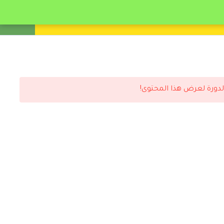
انشئ حساب
تسجيل دخول
لدورة لعرض هذا المحتوى!
رد