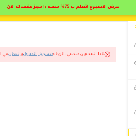
عرض الاسبوع اتعلم ب 75% خصم : احجز مقعدك الان
هذا المحتوى محمي، الرجاء
تسجيل الدخول
و
إلتحاق
في ا
ك الله فيكم انصح بالاشتراك في هذا الدوره