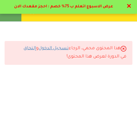
1.5
أنواع صعوبات التعلم
✕
عرض الاسبوع اتعلم ب 75% خصم : احجز مقعدك الان
17 دقيقة
تواصل معنا
تحقق
انشئ حساب
تسجيل دخول
1.6
صعوبات تعلم نمائية
17 دقيقة
هذا المحتوى محمي، الرجاء
تسجيل الدخول
و
إلتحاق
التعليقات
1.7
الاعراض المبكره في الطفوله
في الدورة لعرض هذا المحتوى!
17 دقيقة
1.8
الخصائص النفسية الانفعالية و
1 Comment
السلوكية
17 دقيقة
1.9
الخصائص الدراسية لصعوبات
التعلم
رد
يوسف السلمي
2025-11-23 9:22 م
17 دقيقة
دورة تستحق كل ريال. فرق كبير في معرفتي بعد انتهاء