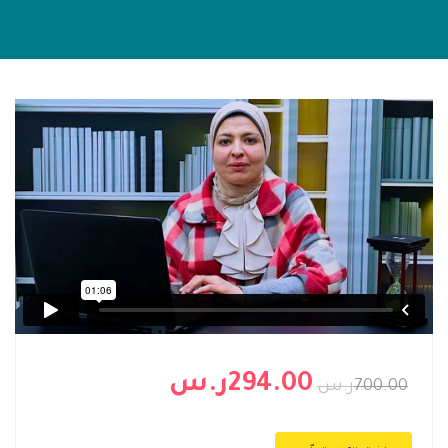
294.00ر.س
700.00ر.س