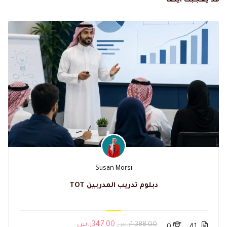
قد يعجبك ايضا
Susan Morsi
دبلوم تدريب المدربين TOT
1,388.00ر.س
347.00ر.س