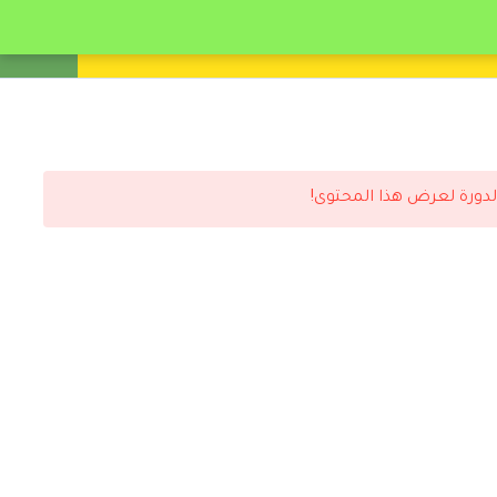
انشئ حساب
تسجيل دخول
لدورة لعرض هذا المحتوى!
رد