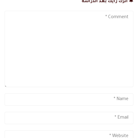
🔔 اترك رأيك بعد الدراسة