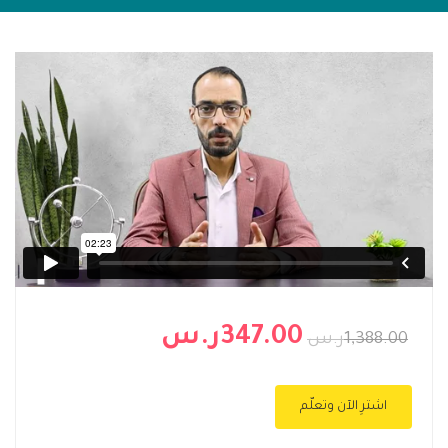
347.00ر.س
1,388.00ر.س
اشترِ الآن وتعلّم