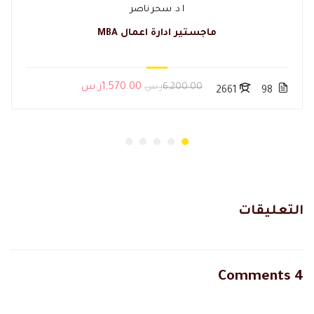
ا د. سحر ناصر
ماجستير ادارة اعمال MBA
6,200.00ر.س
1,570.00ر.س
2661
98
التعليقات
4 Comments