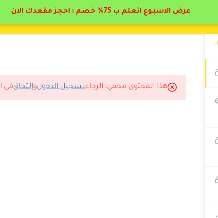
عرض الاسبوع اتعلم ب 75% خصم : احجز مقعدك الان
هذا المحتوى محمي، الرجاء
تسجيل الدخول
و
إلتحاق
في ا