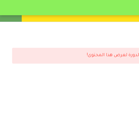
انشئ حساب
تسجيل دخول
لدورة لعرض هذا المحتوى!
رد