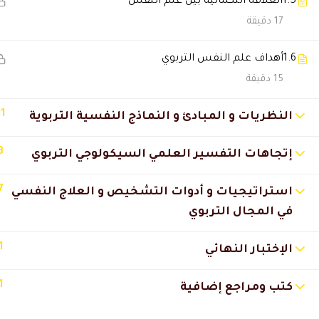
1.5
العلاقه التكمالية بين علم النفس
17 دقيقة
Asma Ibrahim
2024-04-12 2:14 ص
أوجه الشكر للدكتور و ا احمد من 
1.6
أهداف علم النفس التربوي
15 دقيقة
صباح احمد الكريمي
2023-11-15 12:50 م
11
النظريات و المبادئ و النماذج النفسية التربوية
استفدت عليلالمستوي الشخصي و 
3
إتجاهات التفسير العلمي السيكولوجي التربوي
🔔 اترك رأيك بعد الدراسة
7
استراتيجيات و أدوات التشخيص و العلاج النفسي
في المجال التربوي
1
الإختبار النهائي
1
كتب ومراجع إضافية