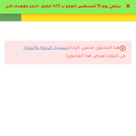
✕
ينتهي يوم 15 اغسطس اتعلم ب 75% خصم : احجز مقعدك الان
تواصل معنا
تحقق
انشئ حساب
تسجيل دخول
6
تمهيدي & فروع علم النفس
11
النظريات و المبادئ و
هذا المحتوى محمي، الرجاء
تسجيل الدخول
و
إلتحاق
التعليقات
النماذج النفسية التربوية
في الدورة لعرض هذا المحتوى!
3
إتجاهات التفسير العلمي
السيكولوجي التربوي
3 Comments
7
استراتيجيات و أدوات
التشخيص و العلاج النفسي
في المجال التربوي
رد
حسين محمد
2024-05-01 1:03 م
4.1
دراسة الحاله وكتابة التقارير
استفدت كتير جزاكم الله كل خير