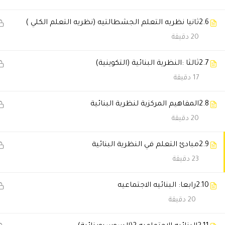
Asma Ibrahim
2024-04-12 2:14 ص
2.6
ثانيا نظريه التعلم الجشطالتيه (نظريه التعلم الكلي )
أوجه الشكر للدكتور و ا احمد من 
20 دقيقة
2.7
ثالثا :النظرية البنائية (التكوينية)
صباح احمد الكريمي
2023-11-15 12:50 م
17 دقيقة
استفدت عليلالمستوي الشخصي و 
2.8
المفاهيم المركزية لنظرية البنائية
🔔 اترك رأيك بعد الدراسة
20 دقيقة
2.9
مبادئ التعلم في النظرية البنائية
23 دقيقة
2.10
رابعا: البنائيه الاجتماعيه
20 دقيقة