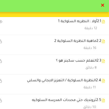
✕
11
النظريات و المبادئ و النماذج النفسية التربوية
تواصل معنا
تحقق
2.1
أولا : النظريه السلوكية 1
12 دقيقة
2.2
ماهية النظرية السلوكية 2
16 دقيقة
التعليقات
2.3
التعلم حسب سكينر هو ؟
8 دقائق
3 Comments
2.4
النظرية السلوكية / التعزيز الايجابي والسلبي
11 دقيقة
حسين محمد
2024-05-01 1:03 م
استفدت كتير جزاكم الله كل خير
2.5
ثرونديك حتي محددات المدرسه السلوكيه
10 دقائق