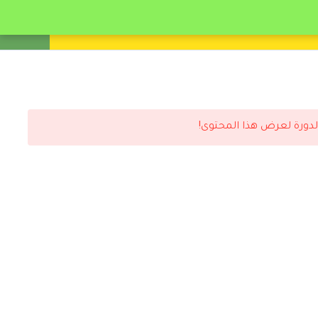
انشئ حساب
تسجيل دخول
لدورة لعرض هذا المحتوى!
رد