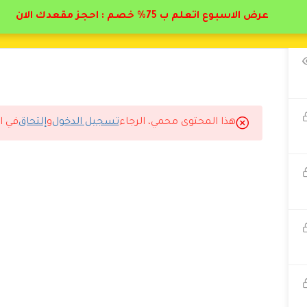
عرض الاسبوع اتعلم ب 75% خصم : احجز مقعدك الان
هذا المحتوى محمي، الرجاء
تسجيل الدخول
و
إلتحاق
في ا