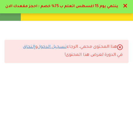
✕
ينتهي يوم 15 اغسطس اتعلم ب 75% خصم : احجز مقعدك الان
تواصل معنا
تحقق
انشئ حساب
تسجيل دخول
6
تمهيدي & فروع علم النفس
11
النظريات و المبادئ و
هذا المحتوى محمي، الرجاء
تسجيل الدخول
و
إلتحاق
النماذج النفسية التربوية
التعليقات
في الدورة لعرض هذا المحتوى!
2.1
أولا : النظريه السلوكية 1
12 دقيقة
3 Comments
2.2
ماهية النظرية السلوكية 2
16 دقيقة
2.3
التعلم حسب سكينر هو ؟
رد
حسين محمد
2024-05-01 1:03 م
8 دقائق
استفدت كتير جزاكم الله كل خير