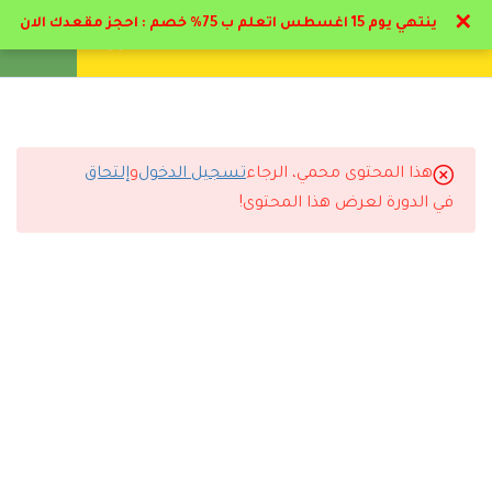
✕
ينتهي يوم 15 اغسطس اتعلم ب 75% خصم : احجز مقعدك الان
تواصل معنا
تحقق
انشئ حساب
تسجيل دخول
6
تمهيدي & فروع علم النفس
1.1
منهج دبلوم علم النفس التربوي
هذا المحتوى محمي، الرجاء
تسجيل الدخول
و
إلتحاق
التعليقات
في الدورة لعرض هذا المحتوى!
1.2
علم النفس التربوي المدخل
المفاهيمي
13 دقيقة
3 Comments
1.3
علم النفس التربوي المدخل
المفاهيمي 11
9 دقائق
رد
حسين محمد
2024-05-01 1:03 م
1.4
علم النفس التربوي المدخل
استفدت كتير جزاكم الله كل خير