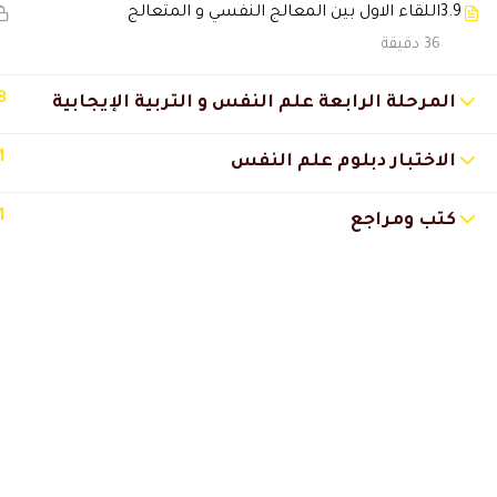
3.9
اللقاء الاول بين المعالج النفسي و المتعالج
ماجده كمال الصيرفي
2025-04-30 :41
36 دقيقة
تجربة رائعة مع منصة دال محتو
8
المرحلة الرابعة علم النفس و التربية الإيجابية
للدراسات الجايه. شكراً لفريق ال
1
الاختبار دبلوم علم النفس
Walaa Abdullah
2023-07-11 8:25 ص
1
كتب ومراجع
ماده و معلومات مهمه وشرح ممت
جزاه الله خير وبارك في علمه وعم
JAZI ABDULAZIZ
2022-03-05 7:53 م
مبدعين دال اكاديمي الف شكر للد
Zuhair Radi
2022-01-09 10:19 م