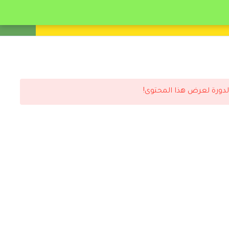
انشئ حساب
تسجيل دخول
لدورة لعرض هذا المحتوى!
رد