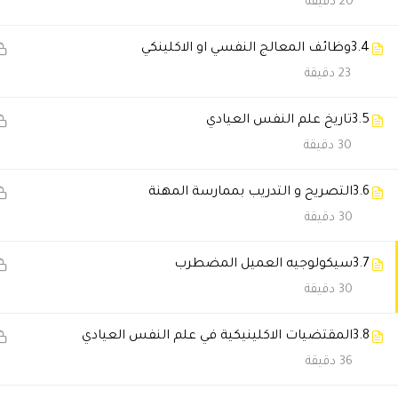
20 دقيقة
تركي المطيري
2026-05-28 9:10 م
3.4
وظائف المعالج النفسي او الاكلينكي
استلمت الشهادة والتعامل كان ا
23 دقيقة
3.5
تاريخ علم النفس العيادي
عبدالله الشهري
2025-11-23 8:24 م
30 دقيقة
تعامل محترف ومحتوي ثري. من أف
3.6
التصريح و التدريب بممارسة المهنة
30 دقيقة
Norhan Alaa
2025-11-19 11:10 م
تجربة تعليمية ممتازة، بالتوفيق دا
3.7
سيكولوجيه العميل المضطرب
30 دقيقة
Ebtehal1477@gmail.com
-06-22
3.8
المقتضيات الاكلينيكية في علم النفس العيادي
من اجمل واروع الدورات اللي اخذ
36 دقيقة