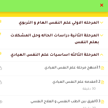
✕
تواصل معنا
تحقق
8
المرحله الاولي علم النفس العام و التربوي
7
المرحلة الثانية دراسات الحاله وحل المشكلات
بعلم النفس
التعليقات
9
المرحلة الثالثه اساسيات علم النفس العيادي
3.1
منهج مرحلة علم النفس العيادي
15 Comments
3.2
مقدمه علم النفس العيادي
راكان العنزي
30 دقيقة
2026-07-12 12:38 ص
التسجيل والدفع وكل شئ كان س
3.3
الفرق بين الطب النفسي و العلاج النفسي