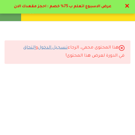
✕
عرض الاسبوع اتعلم ب 75% خصم : احجز مقعدك الان
تواصل معنا
تحقق
انشئ حساب
تسجيل دخول
8
المرحله الاولي علم النفس
العام و التربوي
هذا المحتوى محمي، الرجاء
تسجيل الدخول
و
إلتحاق
7
المرحلة الثانية دراسات
التعليقات
في الدورة لعرض هذا المحتوى!
الحاله وحل المشكلات بعلم
النفس
15 Comments
2.1
منهج المرحلة الثانية
2.2
7خطوات لدراسة الحاله
10 دقائق
رد
راكان العنزي
2026-07-12 12:38 ص
2.3
الشروط الواجب توافرها في
التسجيل والدفع وكل شئ كان سهل.