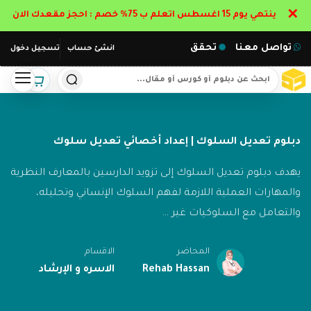
✕
ينتهي يوم 15 اغسطس اتعلم ب 75% خصم : احجز مقعدك الان
تواصل معنا
تحقق
انشئ حساب
تسجيل دخول
دبلوم تعديل السلوك | إعداد أخصائي تعديل سلوك
يهدف دبلوم تعديل السلوك إلى تزويد الدارسين بالمعارف النظرية
والمهارات العملية اللازمة لفهم السلوك الإنساني وتحليله،
والتعامل مع السلوكيات غير …
المحاضر
الاقسام
Rehab Hassan
الاسره و الإرشاد