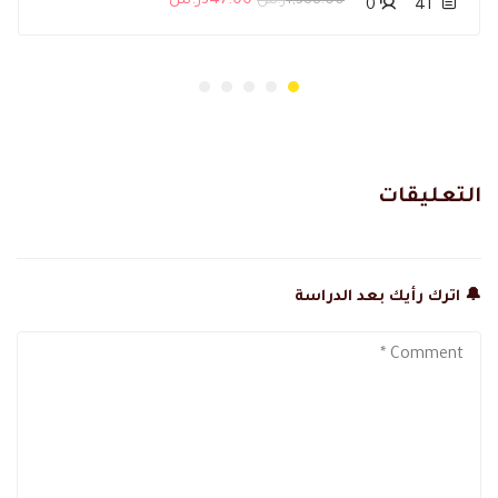
1,388.00ر.س
347.00ر.س
0
41
التعليقات
🔔 اترك رأيك بعد الدراسة