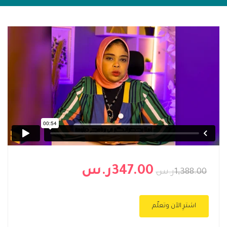
347.00ر.س
1,388.00ر.س
اشترِ الآن وتعلّم