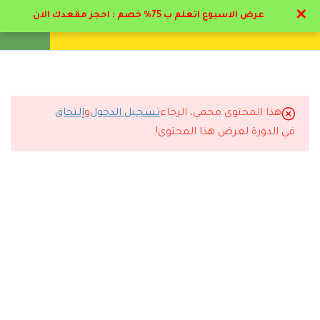
✕
عرض الاسبوع اتعلم ب 75% خصم : احجز مقعدك الان
تواصل معنا
تحقق
انشئ حساب
تسجيل دخول
12
محاضرات الصحة المهنية
1
الاختبار الشامل للدبلوم
هذا المحتوى محمي، الرجاء
تسجيل الدخول
و
إلتحاق
التعليقات
في الدورة لعرض هذا المحتوى!
2.1
الإختبار لإستخراج الشهادات
يوم واحد
15 Comments
رد
امجد الرازي الاحمدي
2026-04-24 3:05 ص
تستاهل الخمس نجوم عن جد