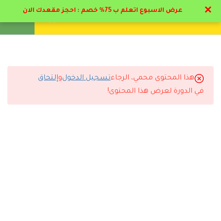
✕
عرض الاسبوع اتعلم ب 75% خصم : احجز مقعدك الان
تواصل معنا
تحقق
انشئ حساب
تسجيل دخول
19
المرحلة الأولي : إدارة جودة
الرعاية الصحية
هذا المحتوى محمي، الرجاء
تسجيل الدخول
و
إلتحاق
5
التعليقات
ت المرحلة الأولي : الرقابة و
في الدورة لعرض هذا المحتوى!
تطبيقها
4
المرحلة الثاني : معايير جودة
3 Comments
الرعاية الصحية بالمملكة
6
المحور الثالث- سلامة
المرضى وإدارة المخاطر
رد
Asail Moqbel Aljameel
2022-06-14 9:17 م
1
الإختبار دبلوم الجودة
الصحية
وفقكم الله استفدت جدا بارك الله في كل العامليين في هاي