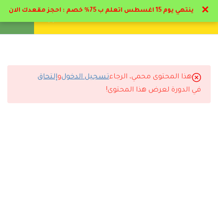
✕
ينتهي يوم 15 اغسطس اتعلم ب 75% خصم : احجز مقعدك الان
تواصل معنا
تحقق
انشئ حساب
تسجيل دخول
19
المرحلة الأولي : إدارة جودة
الرعاية الصحية
هذا المحتوى محمي، الرجاء
تسجيل الدخول
و
إلتحاق
5
ت المرحلة الأولي : الرقابة و
التعليقات
في الدورة لعرض هذا المحتوى!
تطبيقها
2.1
الرقابة في المستشفيات
3 Comments
20 دقيقة
2.2
الرقابة القبلية
25 دقيقة
رد
Asail Moqbel Aljameel
2022-06-14 9:17 م
2.3
بواسطة التقارير في
وفقكم الله استفدت جدا بارك الله في كل العامليين في هاي