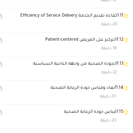
18 دقيقة
محمد سعد المري
2021-10-23 5:30 م
1.11
كفاءة تقديم الخدمة Efficiency of Service Delivery
اشكر القائمين على هذا الصرح ال
20 دقيقة
1.12
التركيز على المريض Patient-centered
فيصل القحطاني
2021-10-23 5:27 م
18 دقيقة
أتقدم بالشكر لدال أكاديمى و دكت
1.13
الجودة الصحية من وجهة الناحية السياسية
🔔 اترك رأيك بعد الدراسة
22 دقيقة
1.14
أبعاد وقياس جودة الرعاية الصحية
20 دقيقة
1.15
قياس جودة الرعاية الصحية
20 دقيقة