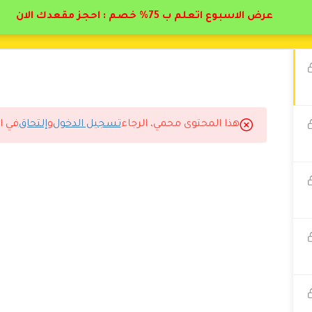
عرض الاسبوع اتعلم ب 75% خصم : احجز مقعدك الان
هذا المحتوى محمي، الرجاء
تسجيل الدخول
و
إلتحاق
في ا
9:17 م
ه في كل العامليين في هاي المنصه