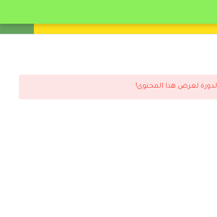
انشئ حساب
تسجيل دخول
لدورة لعرض هذا المحتوى!
رد