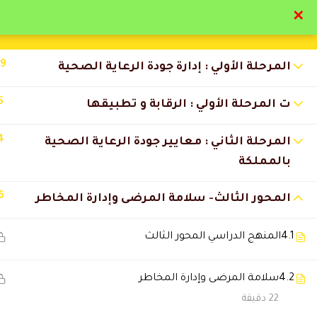
✕
تواصل معنا
تحقق
19
المرحلة الأولي : إدارة جودة الرعاية الصحية
5
ت المرحلة الأولي : الرقابة و تطبيقها
4
المرحلة الثاني : معايير جودة الرعاية الصحية
التعليقات
بالمملكة
6
المحور الثالث- سلامة المرضى وإدارة المخاطر
3 Comments
4.1
المنهج الدراسي المحور الثالث
Asail Moqbel Aljameel
2022-06-14 
4.2
سلامة المرضى وإدارة المخاطر
وفقكم الله استفدت جدا بارك الل
22 دقيقة