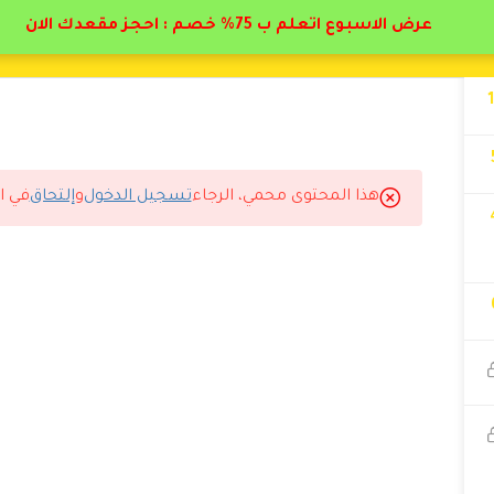
عرض الاسبوع اتعلم ب 75% خصم : احجز مقعدك الان
هذا المحتوى محمي، الرجاء
تسجيل الدخول
و
إلتحاق
في ا
9:17 م
ه في كل العامليين في هاي المنصه