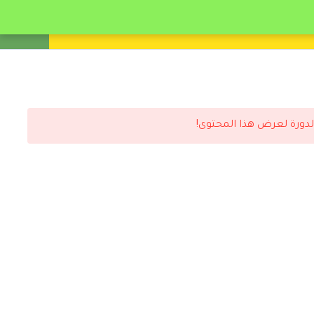
انشئ حساب
تسجيل دخول
لدورة لعرض هذا المحتوى!
رد