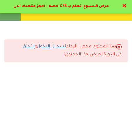
✕
عرض الاسبوع اتعلم ب 75% خصم : احجز مقعدك الان
تواصل معنا
تحقق
انشئ حساب
تسجيل دخول
5
مرحلة المهد من الميلاد الي
عاميين
هذا المحتوى محمي، الرجاء
تسجيل الدخول
و
إلتحاق
6
التعليقات
مرحلة الطفولة المبكرة من
في الدورة لعرض هذا المحتوى!
عاميين الي 6 أعوام
5
مرحلة الطفولة المتوسطة
12 Comments
من 6 الي 12 عام
6
مرحلة المراهقة
4.1
ملف مرحلة المراهقة
رد
موزه حمد
2024-06-23 1:28 ص
بارك الله فيكم مجهود فوق الممتاز من دكاتره و ادارة