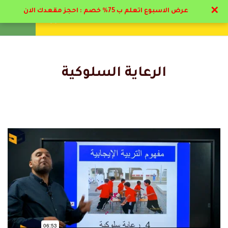
✕
عرض الاسبوع اتعلم ب 75% خصم : احجز مقعدك الان
تواصل معنا
تحقق
انشئ حساب
تسجيل دخول
5
مرحلة المهد من الميلاد الي
عاميين
الرعاية السلوكية
6
التعليقات
مرحلة الطفولة المبكرة من
عاميين الي 6 أعوام
5
مرحلة الطفولة المتوسطة
12 Comments
من 6 الي 12 عام
6
مرحلة المراهقة
8
التربية الايجابية لكل مختص
رد
موزه حمد
2024-06-23 1:28 ص
ومربي
بارك الله فيكم مجهود فوق الممتاز من دكاتره و ادارة