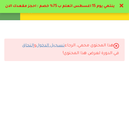
✕
ينتهي يوم 15 اغسطس اتعلم ب 75% خصم : احجز مقعدك الان
تواصل معنا
تحقق
انشئ حساب
تسجيل دخول
5
مرحلة المهد من الميلاد الي
عاميين
هذا المحتوى محمي، الرجاء
تسجيل الدخول
و
إلتحاق
6
التعليقات
مرحلة الطفولة المبكرة من
في الدورة لعرض هذا المحتوى!
عاميين الي 6 أعوام
5
مرحلة الطفولة المتوسطة
12 Comments
من 6 الي 12 عام
6
مرحلة المراهقة
8
التربية الايجابية لكل مختص
رد
موزه حمد
2024-06-23 1:28 ص
ومربي
بارك الله فيكم مجهود فوق الممتاز من دكاتره و ادارة