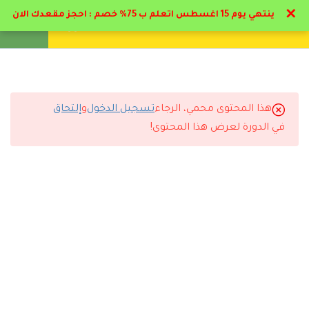
✕
ينتهي يوم 15 اغسطس اتعلم ب 75% خصم : احجز مقعدك الان
تواصل معنا
تحقق
انشئ حساب
تسجيل دخول
8
المحور الاول: التمهيد
للتأهيل التربوي والمرحلة
الأولية لرياض الأطفال وفقاً
هذا المحتوى محمي، الرجاء
تسجيل الدخول
و
إلتحاق
التعليقات
لأهداف رؤية المملكة 2030.
في الدورة لعرض هذا المحتوى!
7
المحور الثاني: دور القيادة
التربوية في تعزيز نمو
5 Comments
الطفل خلال مرحلة رياض
الأطفال.
9
المحور الثالث: التأهيل
التربوي وفهم الطلاب
رد
عبدالله الحربي
2026-07-12 12:35 ص
استفدت كثير من الدورة وان شاء الله أدرس معكم مرة ثانية.