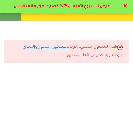
✕
عرض الاسبوع اتعلم ب 75% خصم : احجز مقعدك الان
تواصل معنا
تحقق
انشئ حساب
تسجيل دخول
8
المحور الاول: التمهيد
للتأهيل التربوي والمرحلة
الأولية لرياض الأطفال وفقاً
هذا المحتوى محمي، الرجاء
تسجيل الدخول
و
إلتحاق
التعليقات
لأهداف رؤية المملكة 2030.
في الدورة لعرض هذا المحتوى!
7
المحور الثاني: دور القيادة
التربوية في تعزيز نمو
5 Comments
الطفل خلال مرحلة رياض
الأطفال.
2.1
استكمال القيادة التكيفية
المفهوم وشررح البعد الاول
رد
عبدالله الحربي
2026-07-12 12:35 ص
22 دقيقة
استفدت كثير من الدورة وان شاء الله أدرس معكم مرة ثانية.