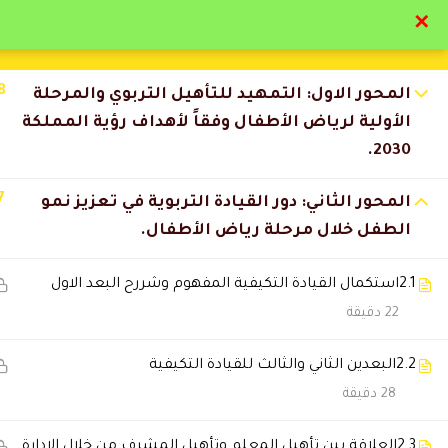
✕
تواصل معنا
تحقق
8
المحور الاول: التمهيد للتأهيل التربوي والمرحلة
الأولية لرياض الأطفال وفقاً لأهداف رؤية المملكة
2030.
7
المحور الثاني: دور القيادة التربوية في تعزيز نمو
التعليقات
الطفل خلال مرحلة رياض الأطفال.
2.1
استكمال القيادة التكيفية المفهوم وشررح البعد الاول
5 Comments
22 دقيقة
2.2
البعدين الثاني والثالث للقيادة التكيفية
عبدالله الحربي
2026-07-12 12:35 ص
28 دقيقة
استفدت كثير من الدورة وان شاء 
2.3
العلاقة بين تأهيل المعلم وتأهيل المشرف من خلال الإدارة