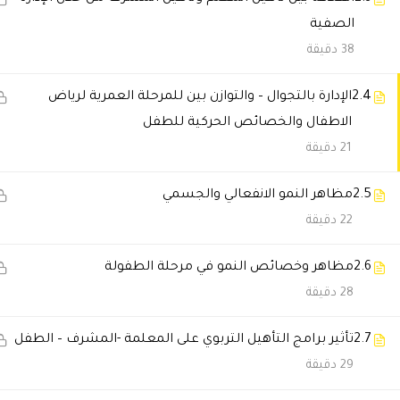
الصفية
شيخة البلوشي
2025-11-29 6:15 م
38 دقيقة
المحاضرين متمكنين وشرحهم وا
2.4
الإدارة بالتجوال – والتوازن بين للمرحلة العمرية لرياض
الاطفال والخصائص الحركية للطفل
سالم العازمي
2025-11-28 7:04 م
21 دقيقة
استلمت شهادتي بسرعة وما واجهت 
2.5
مظاهر النمو الانفعالي والجسمي
22 دقيقة
جواهر القحطاني
2025-11-27 12:38 ص
الدراسة عندكم ممتعة والمحتوى 
2.6
مظاهر وخصائص النمو في مرحلة الطفولة
28 دقيقة
خالد الغامدي
2025-11-23 9:16 م
2.7
تأثير برامج التأهيل التربوي على المعلمة -المشرف – الطفل
استفدت من كل دقيقة بالدبلوم. ا
29 دقيقة