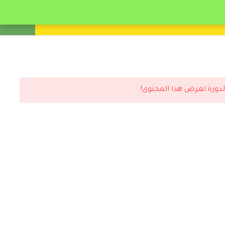
انشئ حساب
تسجيل دخول
لدورة لعرض هذا المحتوى!
رد