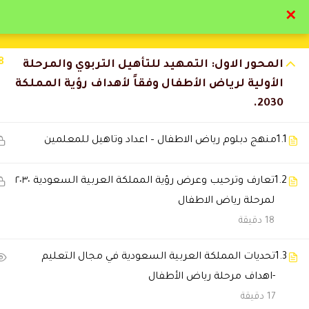
✕
تواصل معنا
تحقق
8
المحور الاول: التمهيد للتأهيل التربوي والمرحلة
الأولية لرياض الأطفال وفقاً لأهداف رؤية المملكة
2030.
1.1
منهج دبلوم رياض الاطفال – اعداد وتاهيل للمعلمين
التعليقات
1.2
تعارف وترحيب وعرض رؤية المملكة العربية السعودية ٢٠٣٠
لمرحلة رياض الاطفال
5 Comments
18 دقيقة
عبدالله الحربي
2026-07-12 12:35 ص
1.3
تحديات المملكة العربية السعودية في مجال التعليم
-اهداف مرحلة رياض الأطفال
استفدت كثير من الدورة وان شاء 
17 دقيقة