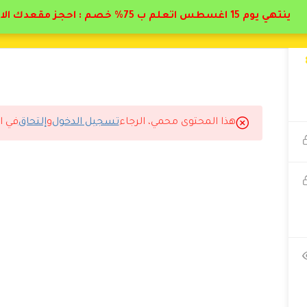
ينتهي يوم 15 اغسطس اتعلم ب 75% خصم : احجز مقعدك الان
هذا المحتوى محمي، الرجاء
تسجيل الدخول
و
إلتحاق
في ا
الله أدرس معكم مرة ثانية.