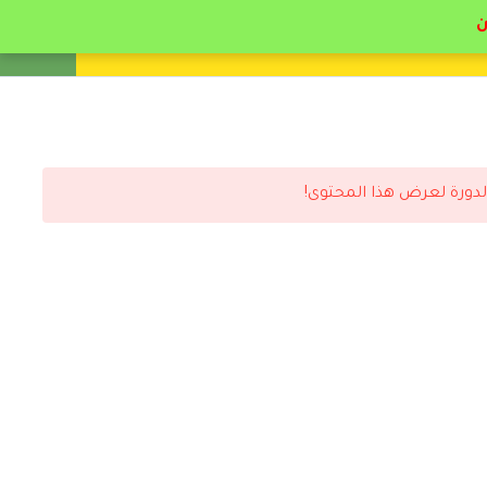
انشئ حساب
تسجيل دخول
لدورة لعرض هذا المحتوى!
رد