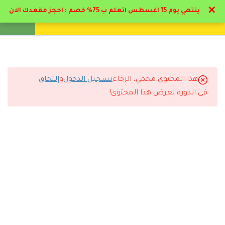
✕
ينتهي يوم 15 اغسطس اتعلم ب 75% خصم : احجز مقعدك الان
تواصل معنا
تحقق
انشئ حساب
تسجيل دخول
8
المحور الاول: التمهيد
للتأهيل التربوي والمرحلة
الأولية لرياض الأطفال وفقاً
هذا المحتوى محمي، الرجاء
تسجيل الدخول
و
إلتحاق
التعليقات
لأهداف رؤية المملكة 2030.
في الدورة لعرض هذا المحتوى!
7
المحور الثاني: دور القيادة
التربوية في تعزيز نمو
5 Comments
الطفل خلال مرحلة رياض
الأطفال.
2.1
استكمال القيادة التكيفية
المفهوم وشررح البعد الاول
رد
عبدالله الحربي
2026-07-12 12:35 ص
22 دقيقة
استفدت كثير من الدورة وان شاء الله أدرس معكم مرة ثانية.