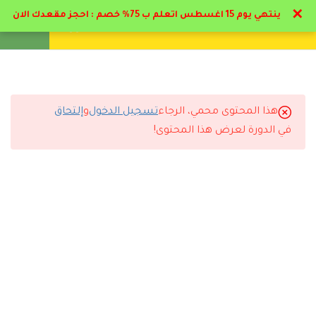
✕
ينتهي يوم 15 اغسطس اتعلم ب 75% خصم : احجز مقعدك الان
تواصل معنا
تحقق
انشئ حساب
تسجيل دخول
8
المحور الاول: التمهيد
للتأهيل التربوي والمرحلة
الأولية لرياض الأطفال وفقاً
هذا المحتوى محمي، الرجاء
تسجيل الدخول
و
إلتحاق
التعليقات
لأهداف رؤية المملكة 2030.
في الدورة لعرض هذا المحتوى!
7
المحور الثاني: دور القيادة
التربوية في تعزيز نمو
5 Comments
الطفل خلال مرحلة رياض
الأطفال.
9
المحور الثالث: التأهيل
التربوي وفهم الطلاب
رد
عبدالله الحربي
2026-07-12 12:35 ص
4
استفدت كثير من الدورة وان شاء الله أدرس معكم مرة ثانية.