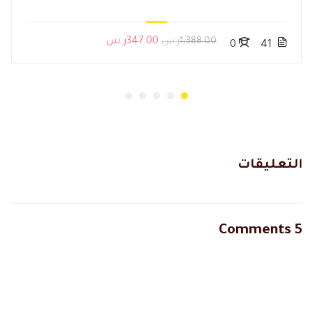
1,388.00ر.س
347.00ر.س
0
41
التعليقات
5 Comments