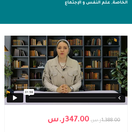
الخاصة
,
علم النفس و الإجتماع
347.00ر.س
1,388.00ر.س