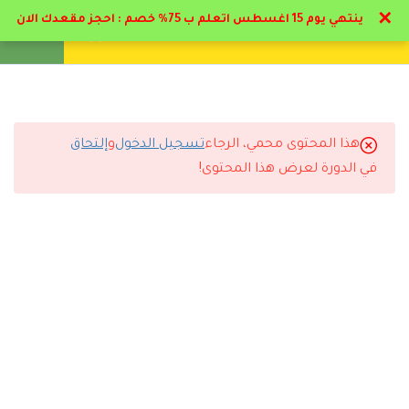
✕
ينتهي يوم 15 اغسطس اتعلم ب 75% خصم : احجز مقعدك الان
تواصل معنا
تحقق
انشئ حساب
تسجيل دخول
11
المحور الاول
11
المحور الثاني
هذا المحتوى محمي، الرجاء
تسجيل الدخول
و
إلتحاق
التعليقات
في الدورة لعرض هذا المحتوى!
1
كتب ومراجع خاصه بعلم
الادارة و المالية لطلابنا
5 Comments
3.1
كتب ومراجع لتخصصات الإدارة
و المالية
1
الاختبار
رد
ماجد الحربي
2026-06-14 4:30 م
المحاضرات مرتبة وسهلة المتابعة.