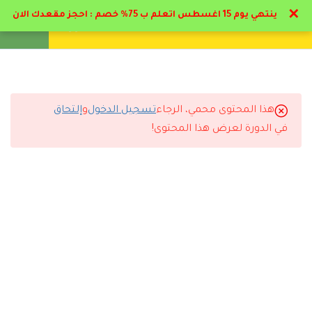
✕
ينتهي يوم 15 اغسطس اتعلم ب 75% خصم : احجز مقعدك الان
تواصل معنا
تحقق
انشئ حساب
تسجيل دخول
21
المرحلة الاولي: صعوبات و
إعاقات التعلم
هذا المحتوى محمي، الرجاء
تسجيل الدخول
و
إلتحاق
1.1
التعليقات
المهنج الدراسي لدبلوم إعداد
في الدورة لعرض هذا المحتوى!
مدرب تربية خاصه
1.2
مدخل نظري عن صعوبات
20 Comments
التعلم
16 دقيقة
1.3
المحور الاول : صعوبات التعلم
16 دقيقة
رد
إيمان القحطاني
2026-06-21 9:01 م
من أفضل التجارب التعليمية اللي مريت فيها.