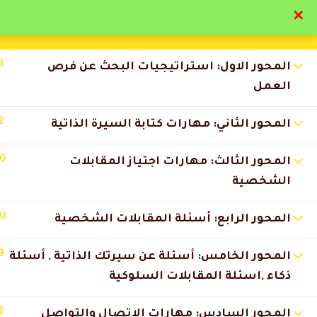
✕
تواصل معنا
تحقق
3
المحور الاول: استراتيجيات البحث عن فرص
العمل
2
المحور الثاني: مهارات كتابة السيرة الذاتية
التعليقات
10
المحور الثالث: مهارات اجتياز المقابلات
الشخصية
10
8 Comments
المحور الرابع: أسئلة المقابلات الشخصية
9
المحور الخامس: أسئلة عن سيرتك الذاتية , أسئلة
تركي المطيري
2026-07-09 12:18 ص
ذكاء ,اسئلة المقابلات السلوكية
التجربة كاملة كانت ممتازة من ا
2
المحور السادس: مهارات الاتصال والتواصل