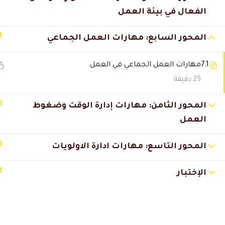
الفعال في بيئة العمل
يوسف الدوسري
2026-06-14 4:28 م
استفدت من كل دقيقة بالدورة.
1
المحور السابع: مهارات العمل الجماعي
7.1
مهارات العمل الجماعي في العمل
صالح الزهراني
2025-11-29 6:32 م
25 دقيقة
المحتوي شامل جدًا ويغطي كل ال
2
المحور الثامن: مهارات إدارة الوقت وضغوط
العمل
أبرار الشيباني
2025-11-28 7:17 م
2
المحور التاسع: مهارات ادارة الاولويات
تجربة دراسة ممتعة وسلسة.
1
الإختبار
حمد الفهد
2025-11-27 1:15 م
بعد الشهادة حصلت على ترقية، الح