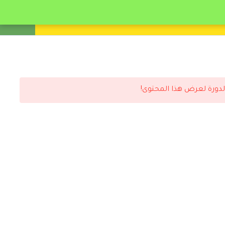
انشئ حساب
تسجيل دخول
لدورة لعرض هذا المحتوى!
رد