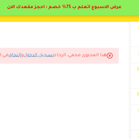
عرض الاسبوع اتعلم ب 75% خصم : احجز مقعدك الان
هذا المحتوى محمي، الرجاء
تسجيل الدخول
و
إلتحاق
في ا
لتسجيل لاستلام الشهادة.