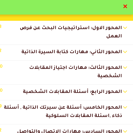
✕
تواصل معنا
تحقق
3
المحور الاول: استراتيجيات البحث عن فرص
العمل
2
المحور الثاني: مهارات كتابة السيرة الذاتية
التعليقات
10
المحور الثالث: مهارات اجتياز المقابلات
الشخصية
10
8 Comments
المحور الرابع: أسئلة المقابلات الشخصية
9
المحور الخامس: أسئلة عن سيرتك الذاتية , أسئلة
تركي المطيري
2026-07-09 12:18 ص
ذكاء ,اسئلة المقابلات السلوكية
التجربة كاملة كانت ممتازة من ا
2
المحور السادس: مهارات الاتصال والتواصل