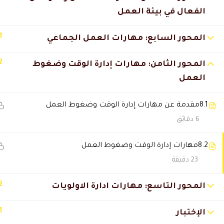
الفعال في بيئة العمل
يوسف الدوسري
2026-06-14 4:28 م
استفدت من كل دقيقة بالدورة.
1
المحور السابع: مهارات العمل الجماعي
2
المحور الثامن: مهارات إدارة الوقت وضغوط
صالح الزهراني
2025-11-29 6:32 م
العمل
المحتوي شامل جدًا ويغطي كل ال
8.1
مقدمة عن مهارات إدارة الوقت وضغوط العمل
6 دقائق
أبرار الشيباني
2025-11-28 7:17 م
8.2
مهارات إدارة الوقت وضغوط العمل
تجربة دراسة ممتعة وسلسة.
23 دقيقة
حمد الفهد
2025-11-27 1:15 م
2
المحور التاسع: مهارات ادارة الاولويات
بعد الشهادة حصلت على ترقية، الح
1
الإختبار