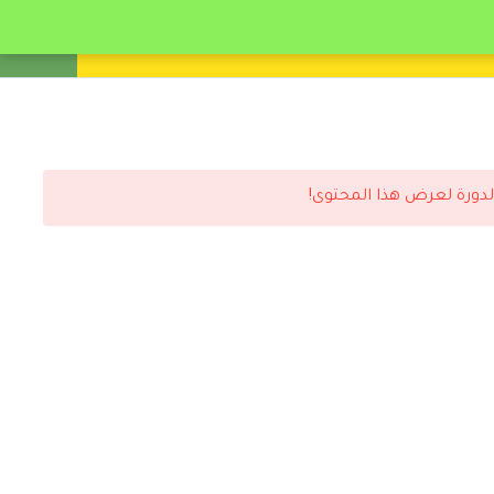
انشئ حساب
تسجيل دخول
لدورة لعرض هذا المحتوى!
رد