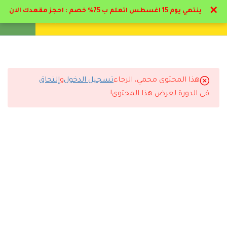
✕
ينتهي يوم 15 اغسطس اتعلم ب 75% خصم : احجز مقعدك الان
تواصل معنا
تحقق
انشئ حساب
تسجيل دخول
3
المحور الاول: استراتيجيات
البحث عن فرص العمل
هذا المحتوى محمي، الرجاء
تسجيل الدخول
و
إلتحاق
2
التعليقات
المحور الثاني: مهارات كتابة
في الدورة لعرض هذا المحتوى!
السيرة الذاتية
10
المحور الثالث: مهارات
8 Comments
اجتياز المقابلات الشخصية
3.1
مقدمة مهارات اجراء المقابلات
الشخصية
22 دقيقة
رد
تركي المطيري
2026-07-09 12:18 ص
التجربة كاملة كانت ممتازة من التسجيل لاستلام الشهادة.