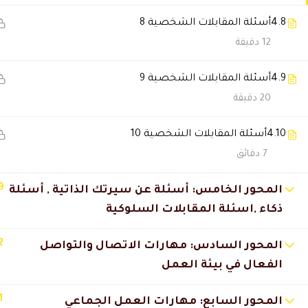
Nawjwalbadri
2025-08-31 5:28 م
4.8
أسئلة المقابلات الشخصية 8
12 دقيقة
بس المعلم ممتاز جدا
4.9
أسئلة المقابلات الشخصية 9
Nawjwalbadri
2025-08-31 5:28 م
20 دقيقة
جميل شرحه بس الي زعلني بعد ما
4.10
أسئلة المقابلات الشخصية 10
7 دقائق
DAAL_ACADEMY
2025-09-18 2:20 م
9
المحور الخامس: أسئلة عن سيرتك الذاتية , أسئلة
حضرتك اخدتي الدبلوم هديه مجانا
ذكاء ,اسئلة المقابلات السلوكية
🔔 اترك رأيك بعد الدراسة
2
المحور السادس: مهارات الاتصال والتواصل
الفعال في بيئة العمل
1
المحور السابع: مهارات العمل الجماعي