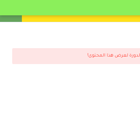
انشئ حساب
تسجيل دخول
لدورة لعرض هذا المحتوى!
رد