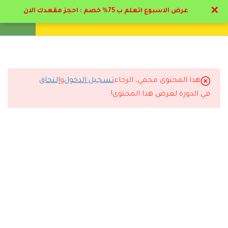
✕
عرض الاسبوع اتعلم ب 75% خصم : احجز مقعدك الان
تواصل معنا
تحقق
انشئ حساب
تسجيل دخول
19
المحاضرات التعليمية
1.1
منهج إعداد مدرب تربية بدنية
هذا المحتوى محمي، الرجاء
تسجيل الدخول
و
إلتحاق
التعليقات
في الدورة لعرض هذا المحتوى!
1.2
فوائد الرياضة & تشريح الجسم
26 دقيقة
10 Comments
1.3
كيفية عمل اجهزه الجسم و
المفاصل بالرياضه
31 دقيقة
1.4
دور المدرب البدني وصناعة
رد
كوتش الحديدي
2025-10-27 3:58 م
الأبطال(مفتوح للمشاهده )
بنصح اي كوتش رياضي بيبدء حياته بدراسة البرنامج هذا مع