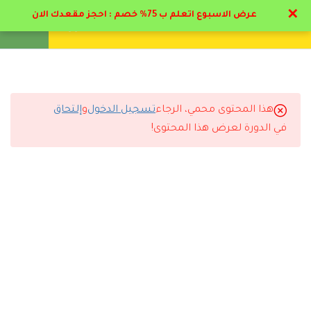
✕
عرض الاسبوع اتعلم ب 75% خصم : احجز مقعدك الان
تواصل معنا
تحقق
انشئ حساب
تسجيل دخول
19
المحاضرات التعليمية
1.1
منهج إعداد مدرب تربية بدنية
هذا المحتوى محمي، الرجاء
تسجيل الدخول
و
إلتحاق
التعليقات
في الدورة لعرض هذا المحتوى!
1.2
فوائد الرياضة & تشريح الجسم
26 دقيقة
10 Comments
1.3
كيفية عمل اجهزه الجسم و
المفاصل بالرياضه
31 دقيقة
1.4
دور المدرب البدني وصناعة
رد
كوتش الحديدي
2025-10-27 3:58 م
الأبطال(مفتوح للمشاهده )
بنصح اي كوتش رياضي بيبدء حياته بدراسة البرنامج هذا مع