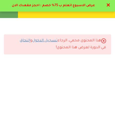
✕
عرض الاسبوع اتعلم ب 75% خصم : احجز مقعدك الان
تواصل معنا
تحقق
انشئ حساب
تسجيل دخول
19
المحاضرات التعليمية
1.1
منهج إعداد مدرب تربية بدنية
هذا المحتوى محمي، الرجاء
تسجيل الدخول
و
إلتحاق
التعليقات
في الدورة لعرض هذا المحتوى!
1.2
فوائد الرياضة & تشريح الجسم
26 دقيقة
10 Comments
1.3
كيفية عمل اجهزه الجسم و
المفاصل بالرياضه
31 دقيقة
1.4
دور المدرب البدني وصناعة
رد
كوتش الحديدي
2025-10-27 3:58 م
الأبطال(مفتوح للمشاهده )
بنصح اي كوتش رياضي بيبدء حياته بدراسة البرنامج هذا مع