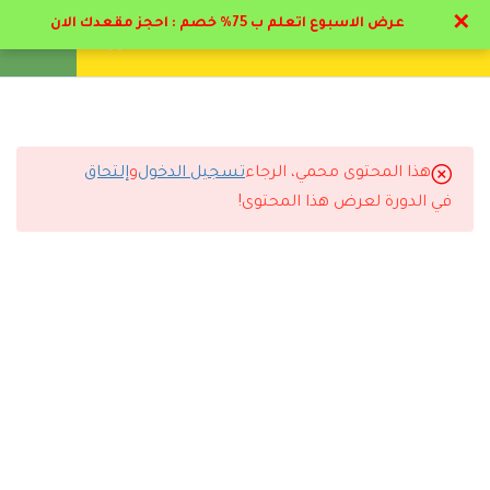
✕
عرض الاسبوع اتعلم ب 75% خصم : احجز مقعدك الان
تواصل معنا
تحقق
انشئ حساب
تسجيل دخول
19
المحاضرات التعليمية
1.1
منهج إعداد مدرب تربية بدنية
هذا المحتوى محمي، الرجاء
تسجيل الدخول
و
إلتحاق
التعليقات
في الدورة لعرض هذا المحتوى!
1.2
فوائد الرياضة & تشريح الجسم
26 دقيقة
10 Comments
1.3
كيفية عمل اجهزه الجسم و
المفاصل بالرياضه
31 دقيقة
1.4
دور المدرب البدني وصناعة
رد
كوتش الحديدي
2025-10-27 3:58 م
الأبطال(مفتوح للمشاهده )
بنصح اي كوتش رياضي بيبدء حياته بدراسة البرنامج هذا مع