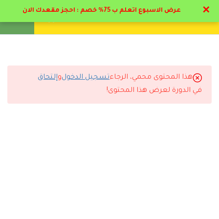
✕
عرض الاسبوع اتعلم ب 75% خصم : احجز مقعدك الان
تواصل معنا
تحقق
انشئ حساب
تسجيل دخول
19
المحاضرات التعليمية
1.1
منهج إعداد مدرب تربية بدنية
هذا المحتوى محمي، الرجاء
تسجيل الدخول
و
إلتحاق
التعليقات
في الدورة لعرض هذا المحتوى!
1.2
فوائد الرياضة & تشريح الجسم
26 دقيقة
10 Comments
1.3
كيفية عمل اجهزه الجسم و
المفاصل بالرياضه
31 دقيقة
1.4
دور المدرب البدني وصناعة
رد
كوتش الحديدي
2025-10-27 3:58 م
الأبطال(مفتوح للمشاهده )
بنصح اي كوتش رياضي بيبدء حياته بدراسة البرنامج هذا مع