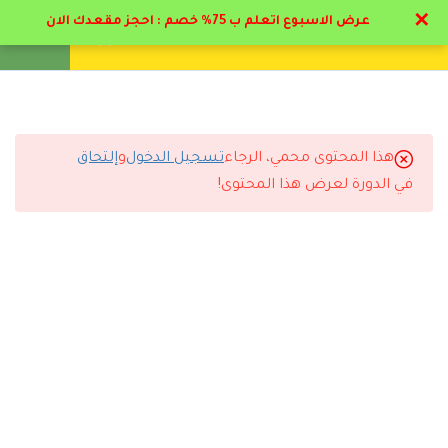
✕
عرض الاسبوع اتعلم ب 75% خصم : احجز مقعدك الان
تواصل معنا
تحقق
انشئ حساب
تسجيل دخول
19
المحاضرات التعليمية
1.1
منهج إعداد مدرب تربية بدنية
هذا المحتوى محمي، الرجاء
تسجيل الدخول
و
إلتحاق
التعليقات
في الدورة لعرض هذا المحتوى!
1.2
فوائد الرياضة & تشريح الجسم
26 دقيقة
10 Comments
1.3
كيفية عمل اجهزه الجسم و
المفاصل بالرياضه
31 دقيقة
1.4
دور المدرب البدني وصناعة
رد
كوتش الحديدي
2025-10-27 3:58 م
الأبطال(مفتوح للمشاهده )
بنصح اي كوتش رياضي بيبدء حياته بدراسة البرنامج هذا مع