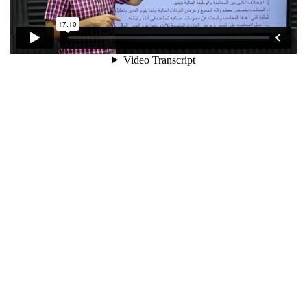
10
المرحلة السادسة:
المحاسبة المالية
11
المرحلة السابعة: الإدارة
المالية
رد
سلطان القحاني
2026-07-01 5:16 ص
الاختبارات ساعدتني أراجع المعلومات بشكل ممتاز.
7.1
المنهج الدراسي للإدارة المالية
7.1
مفهوم الوظيفة المالية و هدف
المدير المالي
18 دقيقة
رد
سعود الفارس
2026-05-28 12:27 م
7.2
وظائف المدير المالي
المحاضرات فيها أمثلة واقعية تساعد على الفهم.
18 دقيقة
7.3
إدارة النقدية و دوافع الاحتفاظ