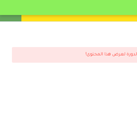
انشئ حساب
تسجيل دخول
لدورة لعرض هذا المحتوى!
رد