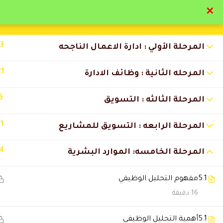
✕
تواصل معنا
تحقق
13
المرحلة الأولي : ادارة الاعمال الناجحه
21
المرحله الثانية : وظائف الادارة
6
المرحلة الثالثه : التسويق
التعليقات
11
المرحلة الرابعه : التسويق للمشاريع
14
المرحلة الخامسه: الموارد البشرية
44 Comments
5.1
مفهوم التحليل الوظيفي
Dds30018
2026-07-03 6:02 م
16 دقيقة
كل شي رائع وخدمة العملاء متعاوني
5.1
أهمية التحليل الوظيفي