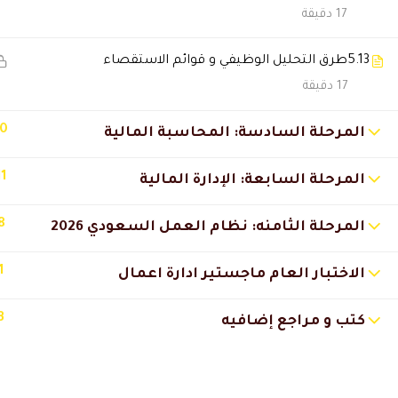
17 دقيقة
راكان العنزي
2025-12-10 11:41 م
الدراسة عن بعد كانت بجودة عالية
5.13
طرق التحليل الوظيفي و قوائم الاستقصاء
17 دقيقة
صالح محمد
2025-11-29 10:41 م
10
المرحلة السادسة: المحاسبة المالية
استلمت الشهادات شكرا علي الد
11
المرحلة السابعة: الإدارة المالية
طارق السالمي
2025-11-28 7:32 م
8
المرحلة الثامنه: نظام العمل السعودي 2026
زادني ثقة في شغلي وكان فعلاً م
1
الاختبار العام ماجستير ادارة اعمال
نجلاء الحمّادي
2025-11-27 7:55 م
3
كتب و مراجع إضافيه
تجربة ممتازة جداً وأنصح فيها بدو