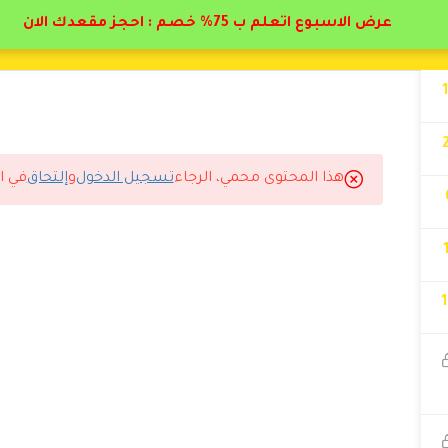
عرض الاسبوع اتعلم ب 75% خصم : احجز مقعدك الان
هذا المحتوى محمي، الرجاء
تسجيل الدخول
و
إلتحاق
في ا
ن جداً .. شكراً لكم .