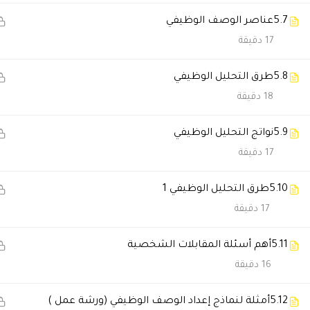
سامي الزهراني
2026-01-18 5:53 م
5.7
عناصر الوصف الوظيفي
17 دقيقة
بعد الدورة زادت ثقتي في شغلي.
5.8
طرق التحليل الوظيفي
أمل الحربي
18 دقيقة
2026-01-17 5:30 م
أنصح أي شخص يبي يطور نفسه 
5.9
نواتج التحليل الوظيفي
17 دقيقة
سلطان القحطاني
2026-01-16 10:36 م
5.10
طرق التحليل الوظيفي 1
خدمتهم للطلاب ممتازة وما يقص
17 دقيقة
5.11
أهم أسئلة المقابلات الشخصية
رغد العبدالله
2026-01-15 1:08 ص
16 دقيقة
المدرب يشرح من الواقع مو بس 
5.12
أمثلة لنماذج إعداد الوصف الوظيفي (ورشة عمل )