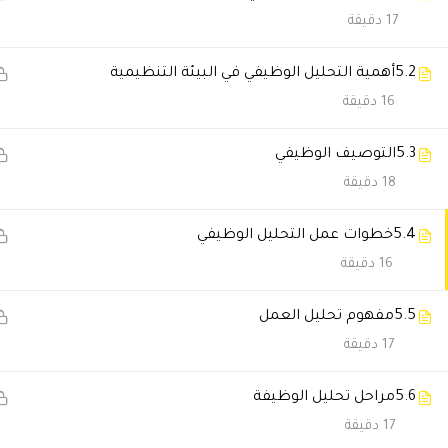
17 دقيقة
سلطان القحاني
2026-07-01 5:16 ص
الاختبارات ساعدتني أراجع المعل
5.2
أهمية التحليل الوظيفي في البيئة التنظيمية
16 دقيقة
سعود الفارس
2026-05-28 12:27 م
5.3
التوصيف الوظيفي
18 دقيقة
المحاضرات فيها أمثلة واقعية ت
5.4
خطوات عمل التحليل الوظيفي
حمد الفهد
2026-05-18 8:14 م
16 دقيقة
رشحت الاكاديمية لزميلاتي بعد م
5.5
مفهوم تحليل العمل
17 دقيقة
عبدالله الحربي
2026-05-16 11:10 م
5.6
مراحل تحليل الوظيفة
أعجبني اهتمامهم بالطلاب والمت
17 دقيقة