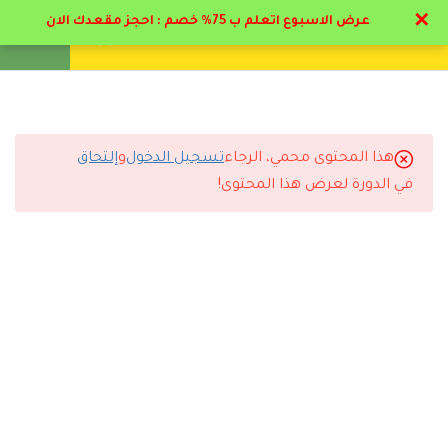
✕
عرض الاسبوع اتعلم ب 75% خصم : احجز مقعدك الان
تواصل معنا
تحقق
انشئ حساب
تسجيل دخول
13
المرحلة الأولي : ادارة
الاعمال الناجحه
هذا المحتوى محمي، الرجاء
تسجيل الدخول
و
إلتحاق
21
التعليقات
المرحله الثانية : وظائف
في الدورة لعرض هذا المحتوى!
الادارة
6
المرحلة الثالثه : التسويق
44 Comments
11
المرحلة الرابعه : التسويق
للمشاريع
14
المرحلة الخامسه: الموارد
رد
Dds30018
2026-07-03 6:02 م
البشرية
كل شي رائع وخدمة العملاء متعاونين جداً .. شكراً لكم .