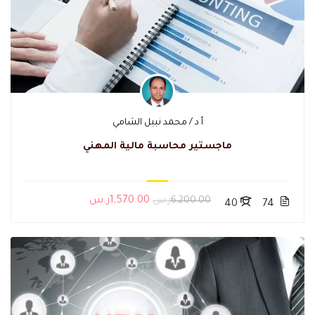
أ د / محمد نبيل الشامي
ماجستير محاسبة مالية المهني
6,200.00ر.س
1,570.00ر.س
40
74