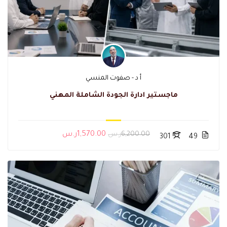
أ د - صفوت المنسي
ماجستير ادارة الجودة الشاملة المهني
6,200.00ر.س
1,570.00ر.س
301
49