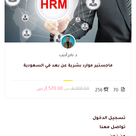
د. نادر أديب
ماجستير موارد بشرية عن بعد في السعودية
6,200.00ر.س
1,570.00ر.س
256
70
تسجيل الدخول
تواصل معنا