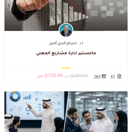
ا د . حسام الدين أمين
ماجستير ادارة مشاريع المهني
6,200.00ر.س
1,570.00ر.س
283
61