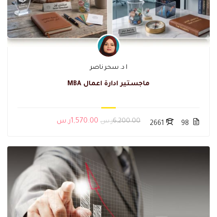
ا د. سحر ناصر
ماجستير ادارة اعمال MBA
6,200.00ر.س
1,570.00ر.س
2661
98