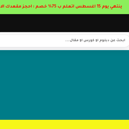
ينتهي يوم 15 اغسطس اتعلم ب 75% خصم : احجز مقعدك الان