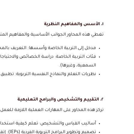
١. الأسس والمفاهيم النظرية
تغطي هذه المحاور الجوانب الأساسية والمفاهيم المت
مدخل إلى التربية الخاصة وأسسها: التعريف بالمج
فئات التربية الخاصة: دراسة الخصائص والاحتياجات
السمعية، وغيرها).
نظريات التعلم والنماذج النفسية التربوية: تطبيق
٢. التقييم والتشخيص والبرامج التعليمية
تركز هذه المحاور على المهارات العملية اللازمة للعمل م
أساليب القياس والتشخيص: تعلم كيفية استخدام 
تصميم وتطوير البرامج التربوية الفردية (IEPs): إتقان مهارات وضع الخطط والبرامج التعليمية التي تناسب الاحتياجات الفردية لكل طالب.