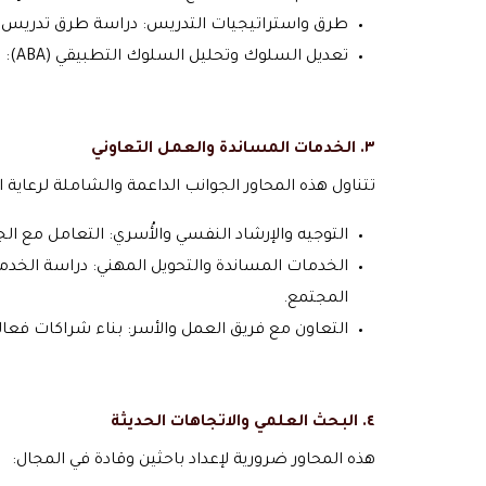
طرق واستراتيجيات التدريس: دراسة طرق تدريس م
تعديل السلوك وتحليل السلوك التطبيقي (ABA): دراسة وتقنيات تعديل السلوكيات غير المرغوب فيها وتنمية المهارات.
٣. الخدمات المساندة والعمل التعاوني
تتناول هذه المحاور الجوانب الداعمة والشاملة لرعاية ال
التوجيه والإرشاد النفسي والأُسري: التعامل مع ا
الخدمات المساندة والتحويل المهني: دراسة الخدمات
المجتمع.
التعاون مع فريق العمل والأسر: بناء شراكات فعا
٤. البحث العلمي والاتجاهات الحديثة
هذه المحاور ضرورية لإعداد باحثين وقادة في المجال: