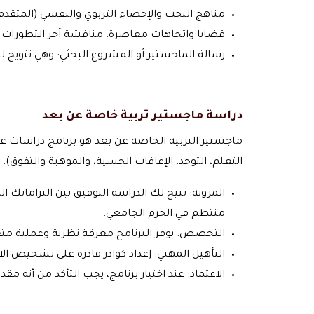
مناهج البحث والإحصاء التربوي والنفسي (المتقدم)
قضايا واتجاهات معاصرة: مناقشة آخر التطورات وا
رسالة الماجستير أو المشروع البحثي: وهي تتويج
دراسة ماجستير تربية خاصة عن بعد
ماجستير التربية الخاصة عن بعد هو برنامج دراسات ع
التعلم، التوحد، الإعاقات الحسية، والموهبة والتفوق)
المرونة: تتيح لك الدراسة التوفيق بين التزاماتك
منتظم في الحرم الجامعي.
التخصص: يوفر البرنامج معرفة نظرية وعملية متع
التأهيل المهني: إعداد كوادر قادرة على تشخيص الاحتياجات، وتصميم وتنفيذ البرا
الاعتماد: عند اختيار برنامج، يجب التأكد من أنه